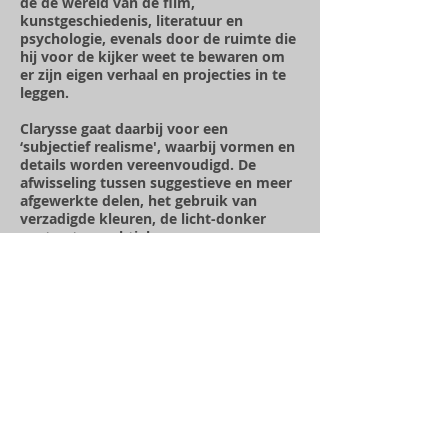
de de wereld van de film,
kunstgeschiedenis, literatuur en
psychologie, evenals door de ruimte die
hij voor de kijker weet te bewaren om
er zijn eigen verhaal en projecties in te
leggen.
Clarysse gaat daarbij voor een
‘subjectief realisme', waarbij vormen en
details worden vereenvoudigd. De
afwisseling tussen suggestieve en meer
afgewerkte delen, het gebruik van
verzadigde kleuren, de licht-donker
contrasten, subtiele
perspectiefvervormingen, het
sporadisch toevoegen van teksten en
emblemen, een abstract vlak in een
overwegend figuratief beeld...het zijn
elementen die zorgen voor een eigen
Claryssiaanse sfeerschepping. Het
spannende moment net voor of na een
markante gebeurtenis en de
psychologische impact ervan op de
afgebeelde figuren roepen een wereld
op van verwondering, vervreemding,