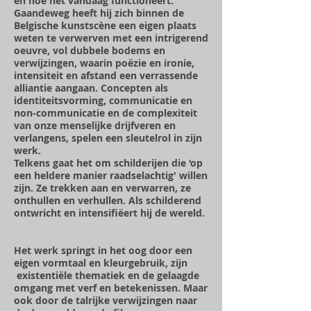
en hoe het vandaag functioneert.
Gaandeweg heeft hij zich binnen de
Belgische kunstscène een eigen plaats
weten te verwerven met een intrigerend
oeuvre, vol dubbele bodems en
verwijzingen, waarin poëzie en ironie,
intensiteit en afstand een verrassende
alliantie aangaan. Concepten als
identiteitsvorming, communicatie en
non-communicatie en de complexiteit
van onze menselijke drijfveren en
verlangens, spelen een sleutelrol in zijn
werk.
Telkens gaat het om schilderijen die ‘op
een heldere manier raadselachtig' willen
zijn. Ze trekken aan en verwarren, ze
onthullen en verhullen. Als schilderend
ontwricht en intensifiëert hij de wereld.
Het werk springt in het oog door een
eigen vormtaal en kleurgebruik, zijn
existentiële thematiek en de gelaagde
omgang met verf en betekenissen. Maar
ook door de talrijke verwijzingen naar