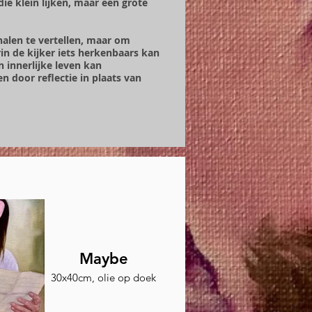
 klein lijken, maar een grote
halen te vertellen, maar om
in de kijker iets herkenbaars kan
n innerlijke leven kan
 door reflectie in plaats van
Maybe
30x40cm, olie op doek