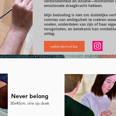
verbondenheid en isolatie—momenten die
emotionele draagkracht hebben.
Mijn bedoeling is niet om duidelijke ver
ruimtes van ambiguïteit te creëren waar
voelen, onderdelen van zijn of haar eige
terugvinden, en betekenis kan ontdekken
uitleg.
walterdermul.be
Never belong
30x40cm, olie op doek