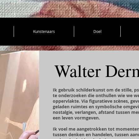
Kunstenaars
Doel
Walter Der
Ik gebruik schilderkunst om de stille,
te onderzoeken die onthullen wie we wer
oppervlakte. Via figuratieve scènes, ge
geladen ruimtes en symbolische omgevi
nostalgie, verlangen, afstand tussen m
een leven vormgeven.
Ik voel me aangetrokken tot momenten
tussen denken en handelen, tussen aanw